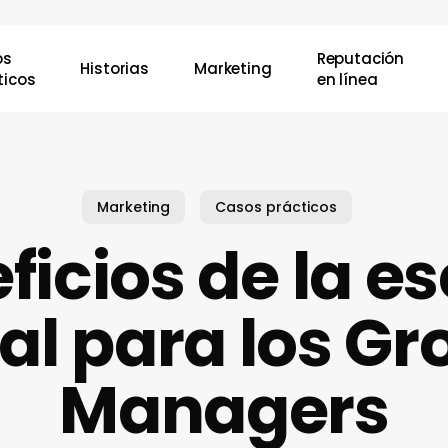
os
Reputación
Historias
Marketing
ticos
en línea
Marketing
Casos prácticos
ficios de la 
al para los G
Managers