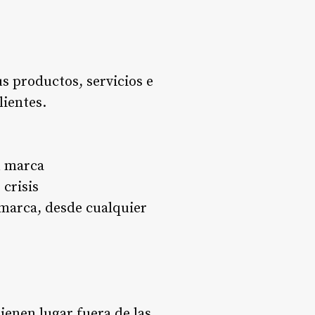
us productos, servicios e
lientes.
u marca
 crisis
 marca, desde cualquier
ienen lugar fuera de las