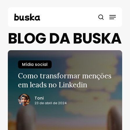
Pular
para
Menu
o
pesquisa
conteúdo
principal
BLOG DA BUSKA
Mídia social
Como transformar menções
em leads no Linkedin
Toni
23 de abril de 2024