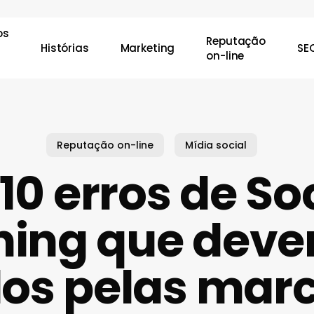
os
Reputação
Histórias
Marketing
SE
on-line
char
Reputação on-line
Mídia social
10 erros de So
ening que deve
dos pelas mar