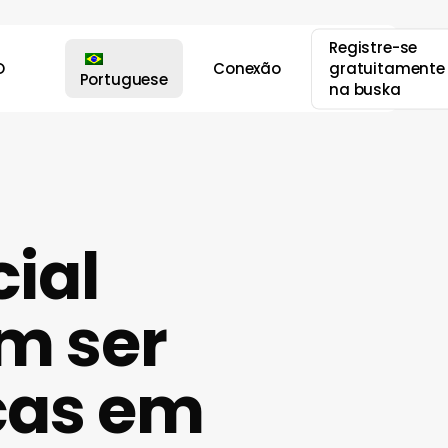
Registre-se
O
Conexão
gratuitamente
Portuguese
na buska
cial
m ser
cas em