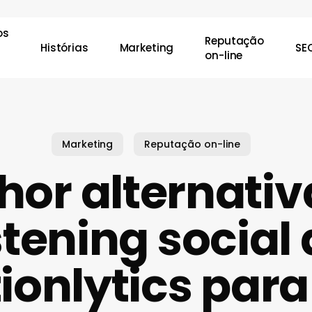
os
Reputação
Histórias
Marketing
SE
on-line
char
Marketing
Reputação on-line
hor alternativ
stening social
ionlytics para