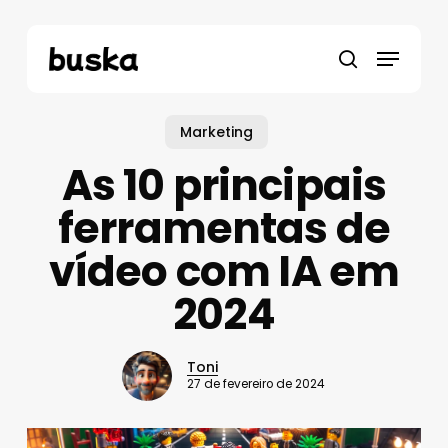
Pular
para
Menu
o
pesquisa
conteúdo
principal
Marketing
As 10 principais
ferramentas de
vídeo com IA em
2024
Toni
27 de fevereiro de 2024